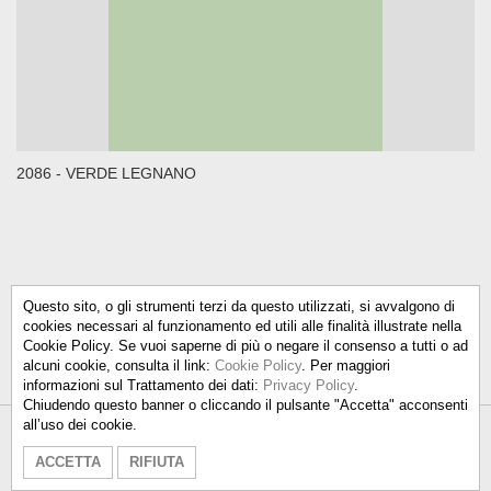
2086 - VERDE LEGNANO
Questo sito, o gli strumenti terzi da questo utilizzati, si avvalgono di
cookies necessari al funzionamento ed utili alle finalità illustrate nella
Cookie Policy. Se vuoi saperne di più o negare il consenso a tutti o ad
alcuni cookie, consulta il link:
Cookie Policy
. Per maggiori
informazioni sul Trattamento dei dati:
Privacy Policy
.
Chiudendo questo banner o cliccando il pulsante "Accetta" acconsenti
all’uso dei cookie.
Talken Color S.r.l.
-
info@talkencolor.it
-
ACCETTA
RIFIUTA
PRIVACY POLICY
-
COOKIE POLICY