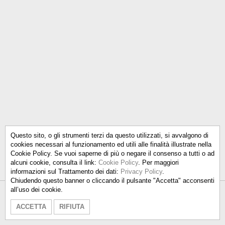
Questo sito, o gli strumenti terzi da questo utilizzati, si avvalgono di
cookies necessari al funzionamento ed utili alle finalità illustrate nella
Cookie Policy. Se vuoi saperne di più o negare il consenso a tutti o ad
alcuni cookie, consulta il link:
Cookie Policy
. Per maggiori
informazioni sul Trattamento dei dati:
Privacy Policy
.
Chiudendo questo banner o cliccando il pulsante "Accetta" acconsenti
all’uso dei cookie.
Talken Color S.r.l.
-
info@talkencolor.it
-
ACCETTA
RIFIUTA
PRIVACY POLICY
-
COOKIE POLICY