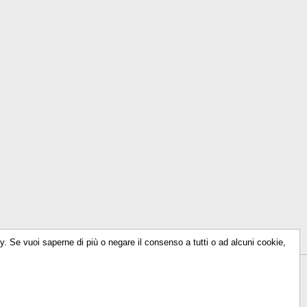
icy. Se vuoi saperne di più o negare il consenso a tutti o ad alcuni cookie,
614930156
-
info@talkencolor.it
-