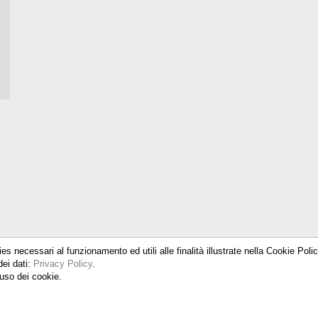
ies necessari al funzionamento ed utili alle finalità illustrate nella Cookie Pol
dei dati:
Privacy Policy
.
uso dei cookie.
 15, 20025 Legnano (MI) - Tel. 0331 579100 - Fax. 0331 579327 - P.Iva IT04
PRIVACY POLICY
-
COOKIE POLICY