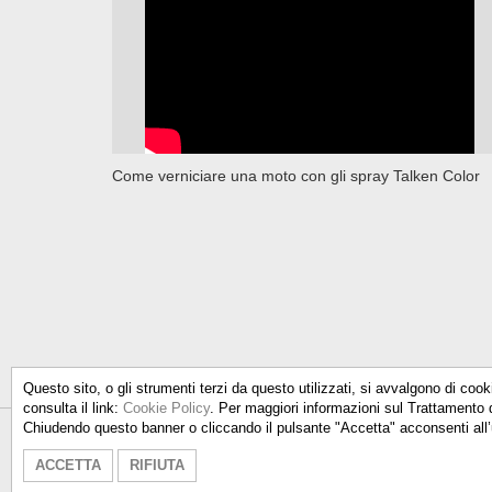
Come verniciare una moto con gli spray Talken Color
Questo sito, o gli strumenti terzi da questo utilizzati, si avvalgono di cook
consulta il link:
Cookie Policy
. Per maggiori informazioni sul Trattamento 
Chiudendo questo banner o cliccando il pulsante "Accetta" acconsenti all’
Talken Color S.r.l.
- Via Don Milani
ACCETTA
RIFIUTA