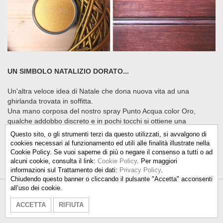
UN SIMBOLO NATALIZIO DORATO...
Un'altra veloce idea di Natale che dona nuova vita ad una
ghirlanda trovata in soffitta.
Una mano corposa del nostro spray Punto Acqua color Oro,
qualche addobbo discreto e in pochi tocchi si ottiene una
ghirlanda come nuova, perfetta da appendere alla porta di casa.
Questo sito, o gli strumenti terzi da questo utilizzati, si avvalgono di
cookies necessari al funzionamento ed utili alle finalità illustrate nella
Cookie Policy. Se vuoi saperne di più o negare il consenso a tutti o ad
alcuni cookie, consulta il link:
Cookie Policy
. Per maggiori
informazioni sul Trattamento dei dati:
Privacy Policy
.
Chiudendo questo banner o cliccando il pulsante "Accetta" acconsenti
all’uso dei cookie.
Talken Color S.r.l.
-
info@talkencolor.it
-
ACCETTA
RIFIUTA
PRIVACY POLICY
-
COOKIE POLICY