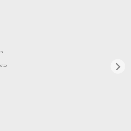
to
otto