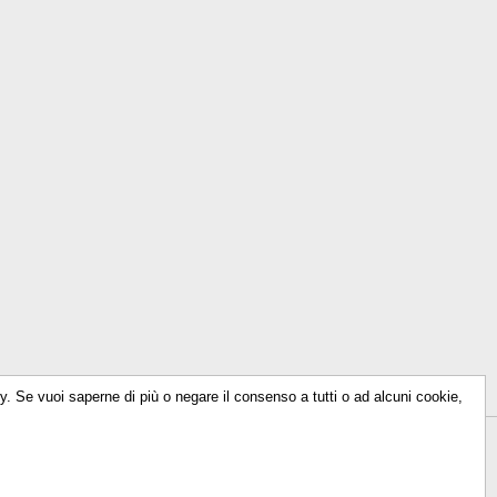
icy. Se vuoi saperne di più o negare il consenso a tutti o ad alcuni cookie,
614930156
-
info@talkencolor.it
-