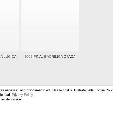
CA LUCIDA
9002 FINALE ACRILICA OPACA
ies necessari al funzionamento ed utili alle finalità illustrate nella Cookie Pol
dei dati:
Privacy Policy
.
uso dei cookie.
 15, 20025 Legnano (MI) - Tel. 0331 579100 - Fax. 0331 579327 - P.Iva IT04
PRIVACY POLICY
-
COOKIE POLICY