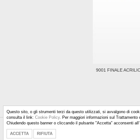
9001 FINALE ACRILI
Questo sito, o gli strumenti terzi da questo utilizzati, si avvalgono di cook
consulta il link:
Cookie Policy
. Per maggiori informazioni sul Trattamento 
Chiudendo questo banner o cliccando il pulsante "Accetta" acconsenti all’
Talken Color S.r.l.
- Via Don Milani
ACCETTA
RIFIUTA