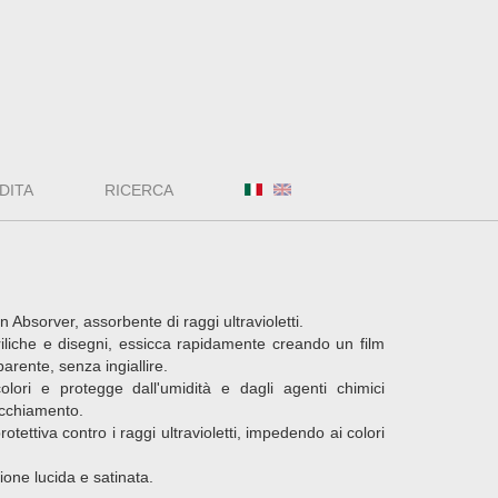
DITA
RICERCA
on Absorver, assorbente di raggi ultravioletti.
criliche e disegni, essicca rapidamente creando un film
arente, senza ingiallire.
lori e protegge dall'umidità e dagli agenti chimici
vecchiamento.
tettiva contro i raggi ultravioletti, impedendo ai colori
sione lucida e satinata.