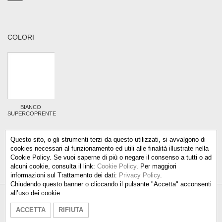
COLORI
BIANCO
SUPERCOPRENTE
Questo sito, o gli strumenti terzi da questo utilizzati, si avvalgono di
cookies necessari al funzionamento ed utili alle finalità illustrate nella
Cookie Policy. Se vuoi saperne di più o negare il consenso a tutti o ad
alcuni cookie, consulta il link:
Cookie Policy
. Per maggiori
informazioni sul Trattamento dei dati:
Privacy Policy
.
Chiudendo questo banner o cliccando il pulsante "Accetta" acconsenti
all’uso dei cookie.
Talken Color S.r.l.
-
info@talkencolor.it
-
ACCETTA
RIFIUTA
PRIVACY POLICY
-
COOKIE POLICY