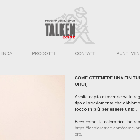
IENDA
PRODOTTI
CONTATTI
PUNTI VEN
COME OTTENERE UNA FINITUR
ORO!)
A volte capita di aver ricevuto r
tipo di arredamento che abbiam
tocco in più per essere unici
.
Ecco come "la coloratrice" ha real
https://lacoloratrice.com/come-ott
oro/