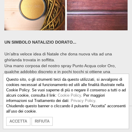
UN SIMBOLO NATALIZIO DORATO...
Un'altra veloce idea di Natale che dona nuova vita ad una
ghirlanda trovata in soffitta.
Una mano corposa del nostro spray Punto Acqua color Oro,
qualche addobbo discreto e in pochi tocchi si ottiene una
ghirlanda come nuova, perfetta da appendere alla porta di casa.
Questo sito, o gli strumenti terzi da questo utilizzati, si avvalgono di
cookies necessari al funzionamento ed utili alle finalità illustrate nella
Cookie Policy. Se vuoi saperne di più o negare il consenso a tutti o ad
alcuni cookie, consulta il link:
Cookie Policy
. Per maggiori
informazioni sul Trattamento dei dati:
Privacy Policy
.
Chiudendo questo banner o cliccando il pulsante "Accetta" acconsenti
all’uso dei cookie.
Talken Color S.r.l.
-
info@talkencolor.it
-
ACCETTA
RIFIUTA
PRIVACY POLICY
-
COOKIE POLICY