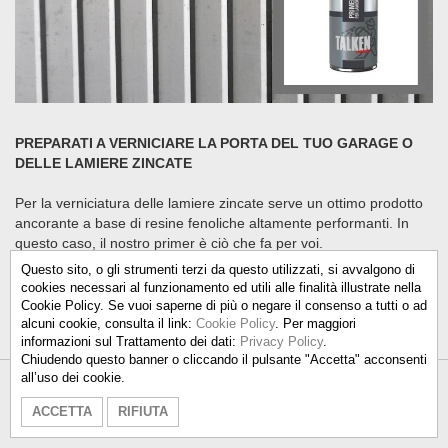
PREPARATI A VERNICIARE LA PORTA DEL TUO GARAGE O
DELLE LAMIERE ZINCATE
Per la verniciatura delle lamiere zincate serve un ottimo prodotto
ancorante a base di resine fenoliche altamente performanti. In
questo caso, il nostro primer è ciò che fa per voi.
Questo sito, o gli strumenti terzi da questo utilizzati, si avvalgono di
#sprayprofessionali
cookies necessari al funzionamento ed utili alle finalità illustrate nella
Cookie Policy. Se vuoi saperne di più o negare il consenso a tutti o ad
alcuni cookie, consulta il link:
Cookie Policy
. Per maggiori
informazioni sul Trattamento dei dati:
Privacy Policy
.
Chiudendo questo banner o cliccando il pulsante "Accetta" acconsenti
all’uso dei cookie.
Talken Color S.r.l.
-
info@talkencolor.it
-
ACCETTA
RIFIUTA
PRIVACY POLICY
-
COOKIE POLICY