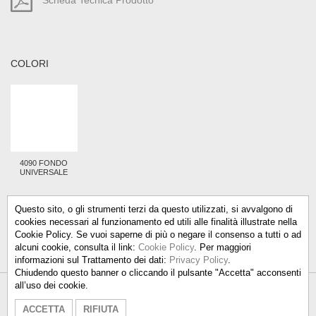
Scheda Tecnica Prodotto
COLORI
4090 FONDO
UNIVERSALE
Questo sito, o gli strumenti terzi da questo utilizzati, si avvalgono di
cookies necessari al funzionamento ed utili alle finalità illustrate nella
Cookie Policy. Se vuoi saperne di più o negare il consenso a tutti o ad
alcuni cookie, consulta il link:
Cookie Policy
. Per maggiori
informazioni sul Trattamento dei dati:
Privacy Policy
.
Chiudendo questo banner o cliccando il pulsante "Accetta" acconsenti
all’uso dei cookie.
Talken Color S.r.l.
-
info@talkencolor.it
-
ACCETTA
RIFIUTA