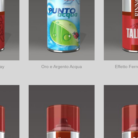
ray
Oro e Argento Acqua
Effetto Fer