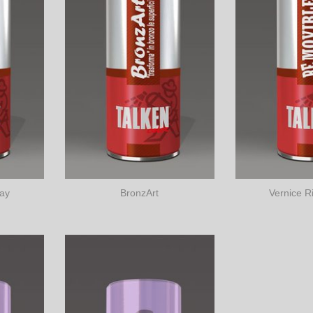
ray
BronzArt
Vernice R